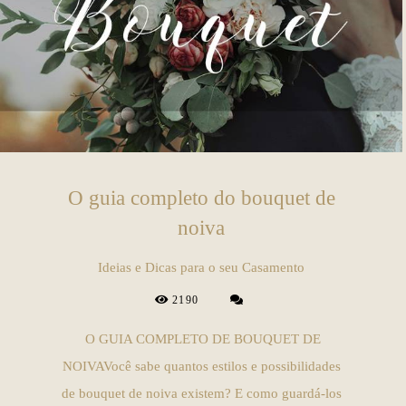
O guia completo do bouquet de
noiva
Ideias e Dicas para o seu Casamento
2190
O GUIA COMPLETO DE BOUQUET DE
NOIVAVocê sabe quantos estilos e possibilidades
de bouquet de noiva existem? E como guardá-los