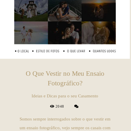
O Que Vestir no Meu Ensaio
Fotográfico?
Ideias e Dicas para o seu Casamento
2048
Somos sempre interrogados sobre o que vestir em
um ensaio fotográfico, vejo sempre os casais com