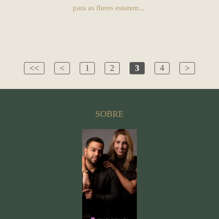
para as flores estarem...
<<
<
1
2
3
4
>
SOBRE