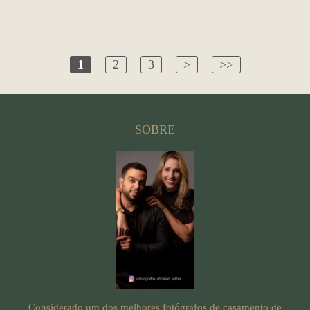
1
2
3
>
>>
SOBRE
Considerado um dos melhores fotógrafos de casamento de