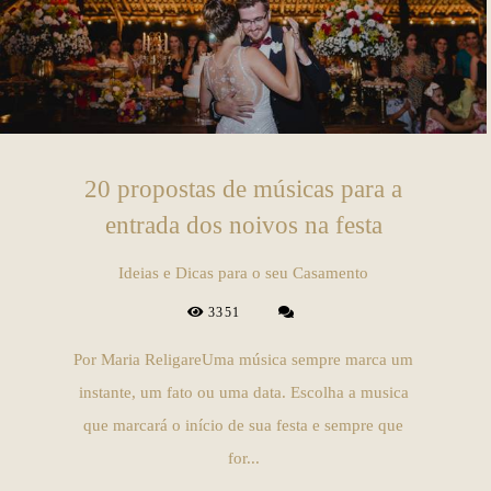
20 propostas de músicas para a
entrada dos noivos na festa
Ideias e Dicas para o seu Casamento
3351
Por Maria ReligareUma música sempre marca um
instante, um fato ou uma data. Escolha a musica
que marcará o início de sua festa e sempre que
for...