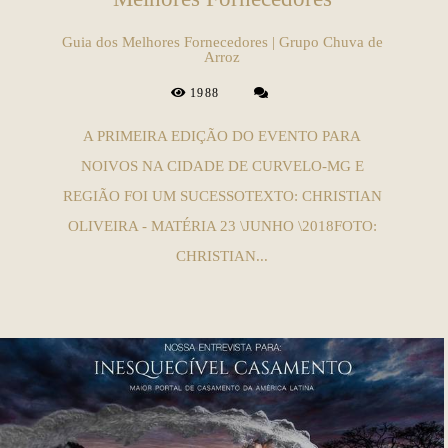
Guia dos Melhores Fornecedores | Grupo Chuva de
Arroz
1988
A PRIMEIRA EDIÇÃO DO EVENTO PARA
NOIVOS NA CIDADE DE CURVELO-MG E
REGIÃO FOI UM SUCESSOTEXTO: CHRISTIAN
OLIVEIRA - MATÉRIA 23 \JUNHO \2018FOTO:
CHRISTIAN...