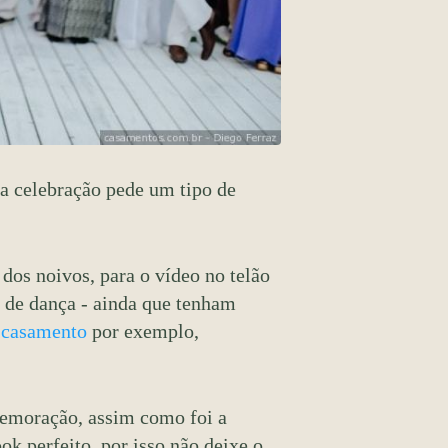
da celebração pede um tipo de
dos noivos, para o vídeo no telão
a de dança - ainda que tenham
 casamento
por exemplo,
memoração, assim como foi a
ok perfeito, por isso não deixe o