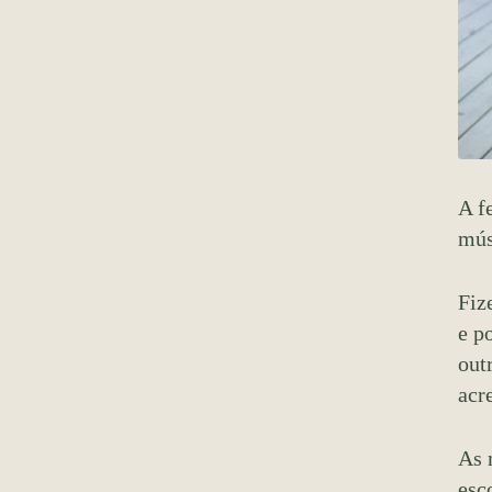
A f
mús
Fiz
e p
out
acr
As 
esc