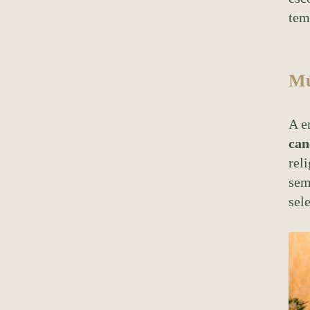
tem
Mú
A e
can
rel
sem
sel