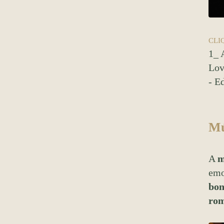
CLI
1_ 
Lov
- E
Mú
A
m
emo
bon
rom