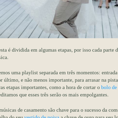
esta é dividida em algumas etapas, por isso cada parte 
ica.
emos uma playlist separada em três momentos: entrada 
or último, e não menos importante, para arrasar na pist
ras etapas importantes, como a hora de cortar o
bolo de
editamos que esses três serão os mais empolgantes.
músicas de casamento são chave para o sucesso da co
olha do seu
vestido de noiva
a chave de ouro para seu lo