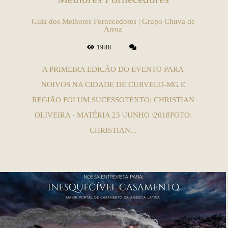
Guia dos Melhores Fornecedores | Grupo Chuva de
Arroz
1988
A PRIMEIRA EDIÇÃO DO EVENTO PARA
NOIVOS NA CIDADE DE CURVELO-MG E
REGIÃO FOI UM SUCESSOTEXTO: CHRISTIAN
OLIVEIRA - MATÉRIA 23 \JUNHO \2018FOTO:
CHRISTIAN...