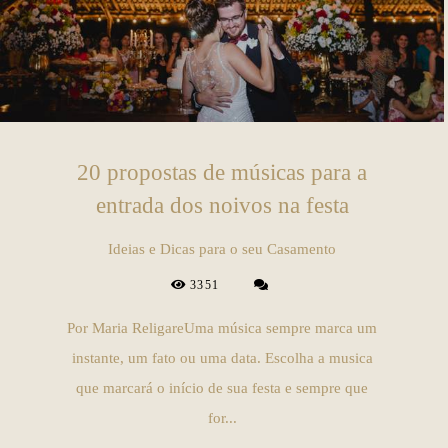
20 propostas de músicas para a
entrada dos noivos na festa
Ideias e Dicas para o seu Casamento
3351
Por Maria ReligareUma música sempre marca um
instante, um fato ou uma data. Escolha a musica
que marcará o início de sua festa e sempre que
for...