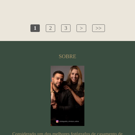
1
2
3
>
>>
SOBRE
Considerado um dos melhores fotógrafos de casamento de