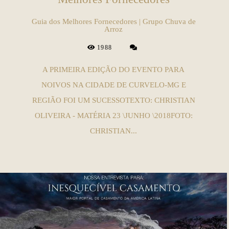
Guia dos Melhores Fornecedores | Grupo Chuva de
Arroz
1988
A PRIMEIRA EDIÇÃO DO EVENTO PARA
NOIVOS NA CIDADE DE CURVELO-MG E
REGIÃO FOI UM SUCESSOTEXTO: CHRISTIAN
OLIVEIRA - MATÉRIA 23 \JUNHO \2018FOTO:
CHRISTIAN...