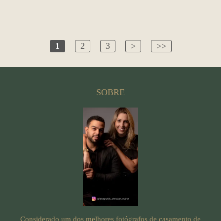
1
2
3
>
>>
SOBRE
Considerado um dos melhores fotógrafos de casamento de