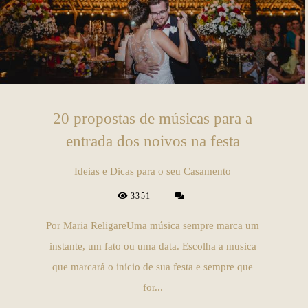
20 propostas de músicas para a
entrada dos noivos na festa
Ideias e Dicas para o seu Casamento
3351
Por Maria ReligareUma música sempre marca um
instante, um fato ou uma data. Escolha a musica
que marcará o início de sua festa e sempre que
for...