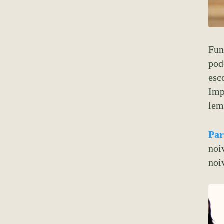
Fun
pod
esc
Imp
lem
Par
noi
noi