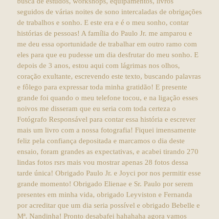
busca de estudos, workshops, equipamentos, livros
seguidos de várias noites de sono intercaladas de obrigações
de trabalhos e sonho. E este era e é o meu sonho, contar
histórias de pessoas! A família do Paulo Jr. me amparou e
me deu essa oportunidade de trabalhar em outro ramo com
eles para que eu pudesse um dia desfrutar do meu sonho. E
depois de 3 anos, estou aqui com lágrimas nos olhos,
coração exultante, escrevendo este texto, buscando palavras
e fôlego para expressar toda minha gratidão! E presente
grande foi quando o meu telefone tocou, e na ligação esses
noivos me disseram que eu seria com toda certeza o
Fotógrafo Responsável para contar essa história e escrever
mais um livro com a nossa fotografia! Fiquei imensamente
feliz pela confiança depositada e marcamos o dia deste
ensaio, foram grandes as expectativas, e acabei tirando 270
lindas fotos rsrs mais vou mostrar apenas 28 fotos dessa
tarde única! Obrigado Paulo Jr. e Joyci por nos permitir esse
grande momento! Obrigado Elienae e Sr. Paulo por serem
presentes em minha vida, obrigado Leyviston e Fernanda
por acreditar que um dia seria possível e obrigado Bebelle e
Mª. Nandinha! Pronto desabafei hahahaha agora vamos