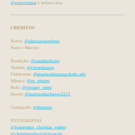
@winevinhos
e música boa.
CRÉDITOS
Noiva:
@alineasoaresfisio
Noivo: Marcus
Produção:
@zandiaribeiro
Vestido:
@closetdamay
Celebrante:
@magnoabreumachado.adv
Músico:
@ro_ribeiro
Bolo:
@viviany_pires
Doces:
@margaridachaves3215
Cenógrafo:
@thonreis
FOTOGRAFIAS
@fotografos_christian_esther
@christianoliveirafotografo