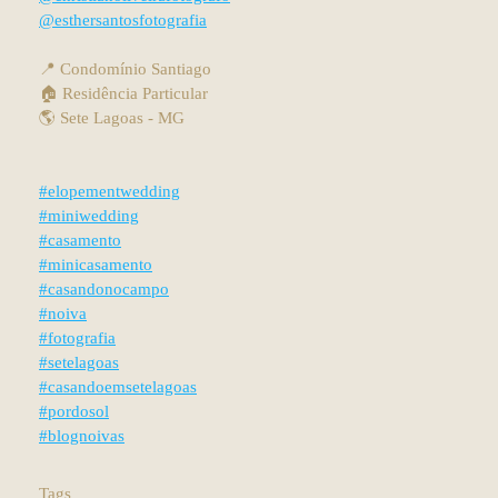
@esthersantosfotografia
📍 Condomínio Santiago
🏠 Residência Particular
🌎 Sete Lagoas - MG
#elopementwedding
#miniwedding
#casamento
#minicasamento
#casandonocampo
#noiva
#fotografia
#setelagoas
#casandoemsetelagoas
#pordosol
#blognoivas
Tags