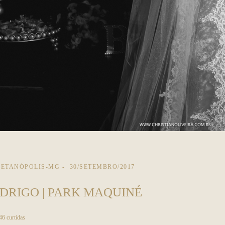
ETANÓPOLIS-MG
30/SETEMBRO/2017
DRIGO | PARK MAQUINÉ
46
curtidas