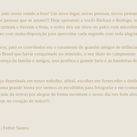
 pelo nosso estado a fora! Um novo lugar, novas pessoas, novos pensam
e pessoas que se amam!!! Hoje apresento a vocês Bárbara e Rodrigo, um 
 curtiram e fizeram a festa, o noivo deu um show no palco com microfon
ntes com muita disposição para aproveitar cada segundo com toda alegria
vos, para os convidados era o casamento de grandes amigos de infância, 
rasil que havia conquistado no mineirão, o seu título do campeonato b
ença da família e amigos, isso justifica a grande farra e as bandeiras do
a depositada em nosso trabalho, afinal, escolher um fornecedor a distân
s uma grande honra por sermos os escolhidos para fotografar e em comu
mãe da noiva) por alegrar de forma incomum o nosso dia rsrs forte abra
bjo no coração de todos!!!
 | Esther Santos