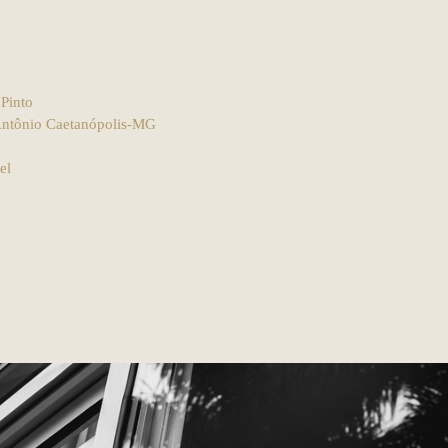
 Pinto
 Antônio Caetanópolis-MG
el