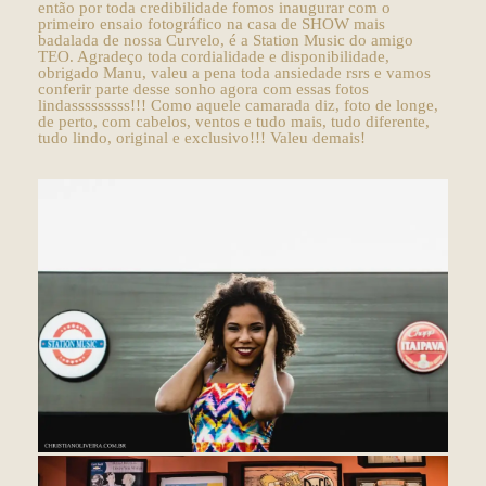
então por toda credibilidade fomos inaugurar com o
primeiro ensaio fotográfico na casa de SHOW mais
badalada de nossa Curvelo, é a Station Music do amigo
TEO. Agradeço toda cordialidade e disponibilidade,
obrigado Manu, valeu a pena toda ansiedade rsrs e vamos
conferir parte desse sonho agora com essas fotos
lindasssssssss!!! Como aquele camarada diz, foto de longe,
de perto, com cabelos, ventos e tudo mais, tudo diferente,
tudo lindo, original e exclusivo!!! Valeu demais!